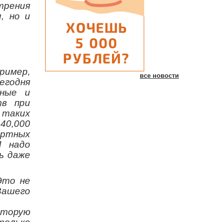
трения
, но и
ример,
все новости
егодня
чные и
тв при
 таких
40,000
ортных
И надо
ь даже
Это не
Вашего
оторую