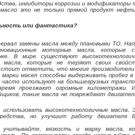
дства, ингибиторы коррозии и модификаторы 
 масло это не только прямой продукт нефти
альность или фантастика?
ервал замены масла между плановыми ТО. Нап
нновационные моторные масла, которые с
нке. В мире существуют высокотехнологи
е масла, которые не теряют своих свойс
ь стоит отметить, что многие производители
марки масел способны выдерживать пробег в 
а часто используют на большегрузных трансп
время проезжают огромные километражи. 
йщиков, такие масла не повреждают двигател
 использовать высокотехнологичные масла. 
редства, но улучшит работу двигателя 
 учитывайте, вязкость и марку масла, к