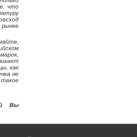
только
е, что
ратуру
расход
 рынке
майте,
ийском
марок,
никает
ы, как
нка не
 такое
ай Вы