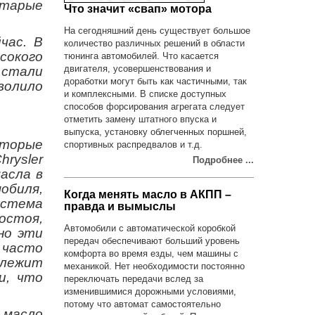
Старые
Что значит «свап» мотора
.
На сегодняшний день существует большое
час. В
количество различных решений в области
сокого
тюнинга автомобилей. Что касается
двигателя, усовершенствования и
 стали
доработки могут быть как частичными, так
волило
и комплексными. В списке доступных
способов форсирования агрегата следует
отметить замену штатного впуска и
выпуска, установку облегченных поршней,
оторые
спортивных распредвалов и т.д.
rysler
Подробнее ...
асла в
обиля,
Когда менять масло в АКПП –
истема
правда и вымыслы
остоя,
Автомобили с автоматической коробкой
но эти
передач обеспечивают больший уровень
 часто
комфорта во время езды, чем машины с
 лежит
механикой. Нет необходимости постоянно
и, что
переключать передачи вслед за
изменившимися дорожными условиями,
потому что автомат самостоятельно
 масло