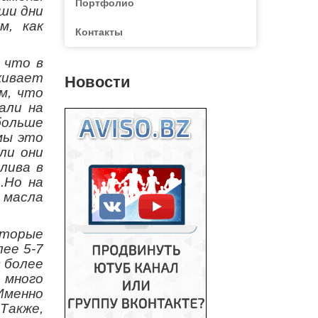
Портфолио
ши дни
м, как
Контакты
 что в
живает
Новости
м, что
али на
больше
мы это
ли они
лива в
.Но на
 масла
оторые
ее 5-7
 более
 много
Именно
Также,