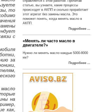
справляется с этой работой. Прочитав
ьзуете
статью, вы узнаете, какие процессы
зы, то
происходят в АКПП и сколько проработает
этот агрегат без замены масла. Это
ходимо
поможет понять, когда менять масло в
ачения
АКПП.
замены
Подробнее ...
ендует
вязи с
«Менять ли часто масло в
двигателе?»
мобиля
Нужно ли менять масло каждые 5000-8000
ботки,
км?
нию за
Подробнее ...
оники,
телям,
еского
масло
оторые
ины на
ример,
е как,