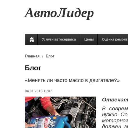
АвтоЛидер
Услуги автосервиса
Цены
Оценка ремонт
Главная
Блог
Блог
«Менять ли часто масло в двигателе?»
04.01.2018
11:07
Отвечаем
В соврем
нужно. С
моторно
должен з