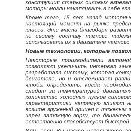
конструкция старых силовых агрегат
моторы могли накапливать в себе влаг
Кроме того, 15 лет назад моторные
настоящий момент на рынке предст
класса. Эти масла благодаря разви
по своему составу намного надеж
использовать их в двигателе намного
Новые технологии, которые позвол
Некоторые производители автомо
позволяют увеличить интервал замен
разработала систему, которая конт
двигателе, но и отслеживает разл
чтобы определить, когда необходи
следит за температурой двигателя
количество холодных пусков силовог
характеристики напрямую влияют н
возите груженый прицеп с тяжелым г
через затяжную горку, то двигател
естественно способствует быстрой 
Или, если Вы часто используете а