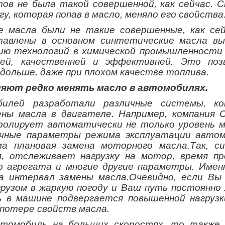
ов не была такой совершенной, как сейчас. 
у, которая попав в масло, меняло его свойства
 масла были не такие совершенные, как сей
авлены в основном синтетические масла вы
тию технологий в химической промышленности
ней, качественней и эффективней. Это поз
 дольше, даже при плохом качестве топлива.
яют редко менять масло в автомобилях.
билей разработали различные системы, к
ы масла в двигателе. Например, компания Ch
ролирует автоматически не только уровень м
ичные параметры режима эксплуатации автом
ма плановая замена моторного масла.Так, с
, отслеживает нагрузку на мотор, время пр
о агрегата и многие другие параметры. Имен
а интервал замены масла.Очевидно, если Вы
рузом в жаркую погоду и Ваш путь постоянно
ь в машине подвергается повышенной нагрузк
потере свойств масла.
втомобиль на больших скоростях, то также,