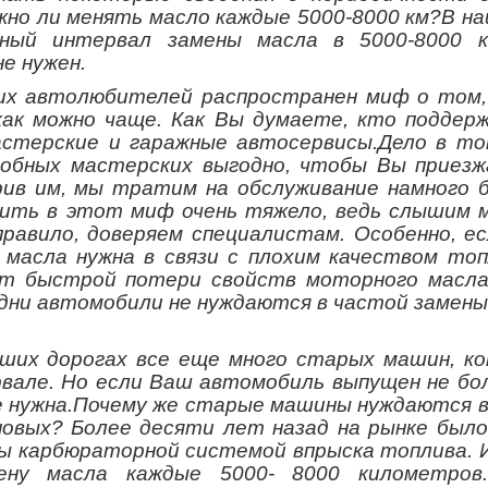
жно ли менять масло каждые 5000-8000 км?В на
ный интервал замены масла в 5000-8000 к
не нужен.
гих автолюбителей распространен миф о том,
как можно чаще. Как Вы думаете, кто поддер
стерские и гаражные автосервисы.Дело в то
обных мастерских выгодно, чтобы Вы приезж
рив им, мы тратим на обслуживание намного 
ерить в этот миф очень тяжело, ведь слышим 
правило, доверяем специалистам. Особенно, ес
масла нужна в связи с плохим качеством топ
ет быстрой потери свойств моторного масла
 дни автомобили не нуждаются в частой замены
ших дорогах все еще много старых машин, к
але. Но если Ваш автомобиль выпущен не бол
не нужна.Почему же старые машины нуждаются в
овых? Более десяти лет назад на рынке было
ы карбюраторной системой впрыска топлива. 
ну масла каждые 5000- 8000 километров.