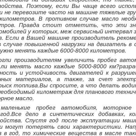
ойства. Поэтому, если Вы чаще всего испол
и не перевозите часто на машине тяжелые гру
километров. В противном случае масло необ
етров. Правда стоит отметить, что эти зн
омобилей у которых, меж сервисный интервал 
в. Если в Вашей машине производитель реком
 случае повышенной нагрузки на двигатель в с
нужно менять каждые 6000-8000 километров.
огли производителям увеличить пробег авто
ли менять масло каждые 5000-8000 км?разра
ность и устойчивость двигателей к разруше
нных материалов, а также, за счет электр
ыск топлива.Вы спросите, а что делать води
необходимый километраж для планового технич
рное масло.
аленькие пробег автомобиля, моторное 
год.Все дело в синтетических добавках, к
ойства. Спустя год после эксплуатации маш
ки могут потерять свои характеристики. Нап
 в год, то химические вещества в масле таки